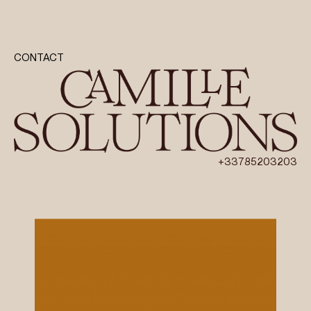
CONTACT
+33785203203